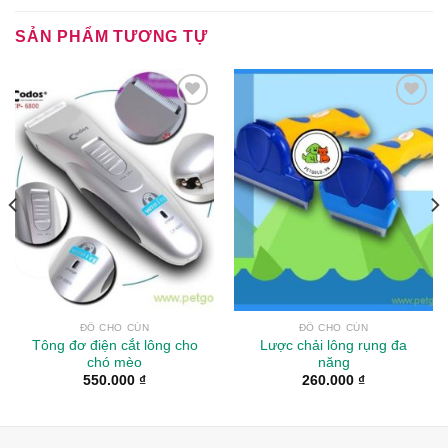
SẢN PHẨM TƯƠNG TỰ
Add to
Add to
Wishlist
Wishlist
ĐỒ CHO CÚN
ĐỒ CHO CÚN
Tông đơ điện cắt lông cho
Lược chải lông rụng đa
chó mèo
năng
550.000
₫
260.000
₫