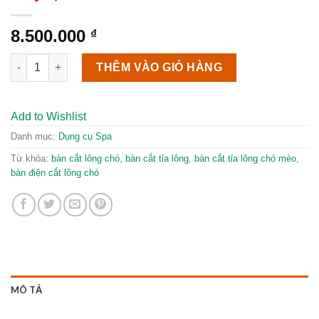
8.500.000
₫
Bàn chữ nhật cắt tỉa lông cho chó mèo thuỷ lực số lượng
THÊM VÀO GIỎ HÀNG
Add to Wishlist
Danh mục:
Dụng cụ Spa
Từ khóa:
bàn cắt lông chó
,
bàn cắt tỉa lông
,
bàn cắt tỉa lông chó mèo
,
bàn điện cắt lông chó
MÔ TẢ