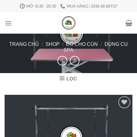
Skip
MỞ : 8:30 - 20:30
MUA HÀNG : 0246 68 68 927
to
content
TRANG CHỦ
/
SHOP
/
ĐỒ CHO CÚN
/
DỤNG CỤ
SPA
LỌC
Add to
Wishlist