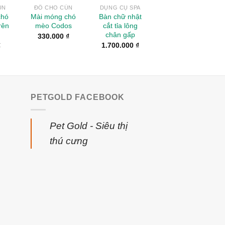
ÚN
ĐỒ CHO CÚN
DỤNG CỤ SPA
chó
Mài móng chó
Bàn chữ nhật
rên
mèo Codos
cắt tỉa lông
chân gấp
330.000
₫
₫
1.700.000
₫
PETGOLD FACEBOOK
Pet Gold - Siêu thị
thú cưng