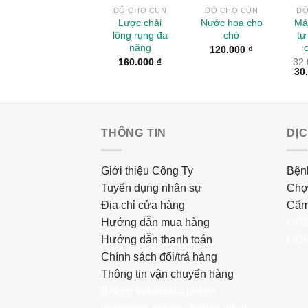
ĐỒ CHO CÚN
ĐỒ CHO CÚN
ĐỒ
Lược chải
Nước hoa cho
Má
lông rụng đa
chó
tự
năng
120.000
₫
160.000
₫
32
30
THÔNG TIN
DỊ
Giới thiệu Công Ty
Bệnh
Tuyển dụng nhân sự
Chợ
Địa chỉ cửa hàng
Cẩm
Hướng dẫn mua hàng
GOB
Hướng dẫn thanh toán
GOB
Chính sách đổi/trả hàng
Thông tin vận chuyển hàng
Bokep Indonesia
bokep