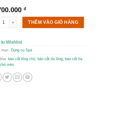
700.000
₫
chữ nhật chân gấp có giá đỡ số lượng
THÊM VÀO GIỎ HÀNG
to Wishlist
h mục:
Dụng cụ Spa
hóa:
bàn cắt lông chó
,
bàn cắt tỉa lông
,
bàn cắt tỉa
 chó mèo