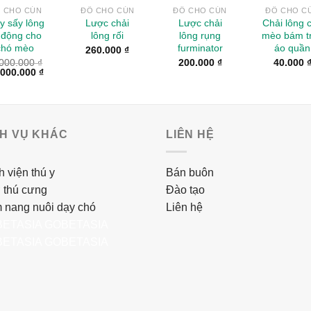
 CHO CÚN
ĐỒ CHO CÚN
ĐỒ CHO CÚN
ĐỒ CHO C
y sấy lông
Lược chải
Lược chải
Chải lông 
 động cho
lông rối
lông rụng
mèo bám t
chó mèo
furminator
áo quần
260.000
₫
.000.000
₫
200.000
₫
40.000
.000.000
₫
CH VỤ KHÁC
LIÊN HỆ
 viện thú y
Bán buôn
 thú cưng
Đào tạo
 nang nuôi dạy chó
Liên hệ
ETASIA
GOBETASIA
ETASIA
GOBETASIA