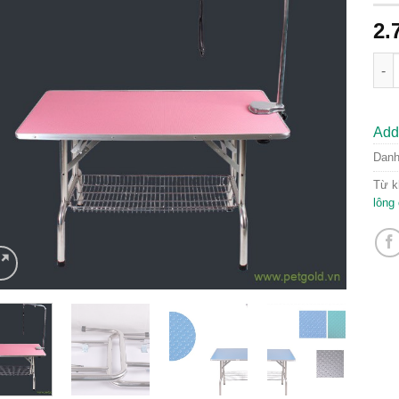
2.
Bàn 
Add 
Dan
Từ k
lông