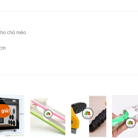
 cho chó mèo
5cm
 giá!
Add to
Add to
Add to
Add 
Wishlist
Wishlist
Wishlist
Wishl