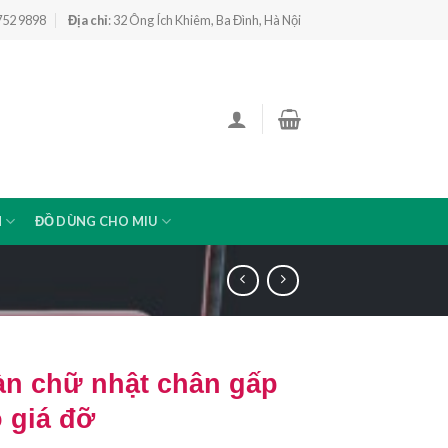
 752 9898
Địa chỉ
: 32 Ông Ích Khiêm, Ba Đình, Hà Nội
N
ĐỒ DÙNG CHO MIU
àn chữ nhật chân gấp
 giá đỡ