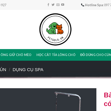
 927
Hotline Spa
: 097
RÔNG GIỮ CHÓ MÈO
HỌC CẮT TỈA LÔNG CHÓ
ĐỒ DÙNG CHO CÚ
CÚN
/
DỤNG CỤ SPA
B
có
Add to
Wishlist