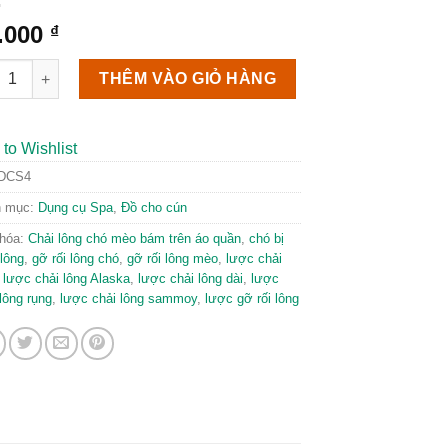
.000
₫
 lông chó mèo bám trên áo quần số lượng
THÊM VÀO GIỎ HÀNG
to Wishlist
DCS4
h mục:
Dụng cụ Spa
,
Đồ cho cún
hóa:
Chải lông chó mèo bám trên áo quần
,
chó bị
 lông
,
gỡ rối lông chó
,
gỡ rối lông mèo
,
lược chải
,
lược chải lông Alaska
,
lược chải lông dài
,
lược
lông rụng
,
lược chải lông sammoy
,
lược gỡ rối lông