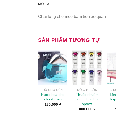
MÔ TẢ
Chải lông chó mèo bám trên áo quần
SẢN PHẨM TƯƠNG TỰ
Add to
Add to
Wishlist
Wishlist
ĐỒ CHO CÚN
ĐỒ CHO CÚN
CHU
Nước hoa cho
Thuốc nhuộm
Lồn
chó & mèo
lông cho chó
hợp
opawz
180.000
₫
400.000
₫
1.