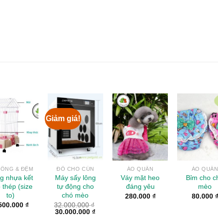
Giảm giá!
Add to
Add to
Add to
Add 
Wishlist
Wishlist
Wishlist
Wishl
ỒNG & ĐỆM
ĐỒ CHO CÚN
ÁO QUẦN
ÁO QUẦ
g nhựa kết
Máy sấy lông
Váy mặt heo
Bỉm cho c
 thép (size
tự động cho
đáng yêu
mèo
to)
chó mèo
280.000
₫
80.000
500.000
₫
32.000.000
₫
30.000.000
₫