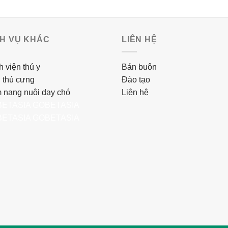
CH VỤ KHÁC
LIÊN HỆ
 viện thú y
Bán buôn
 thú cưng
Đào tạo
 nang nuôi dạy chó
Liên hệ
ETASIA
GOBETASIA
ETASIA
GOBETASIA