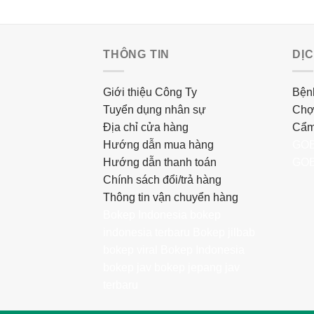
THÔNG TIN
DỊ
Giới thiệu Công Ty
Bệnh
Tuyển dụng nhân sự
Chợ
Địa chỉ cửa hàng
Cẩm
Hướng dẫn mua hàng
GOB
Hướng dẫn thanh toán
GOB
Chính sách đổi/trả hàng
Thông tin vận chuyển hàng
Bokep Indonesia
bokep
indonesia terbaru
Bokep jilbab
bokep viral
Bokep Indonesia
bokep jav
bokep jepang jav
terbaru