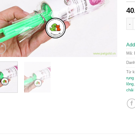
40
Chải
Add 
Mã:
Dan
Từ k
rụng
lông
chải 