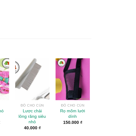
to
Add to
Add to
ist
Wishlist
Wishlist
N
ĐỒ CHO CÚN
ĐỒ CHO CÚN
hó
Lược chải
Rọ mõm lưới
lông răng siêu
dính
nhỏ
₫
150.000
₫
40.000
₫