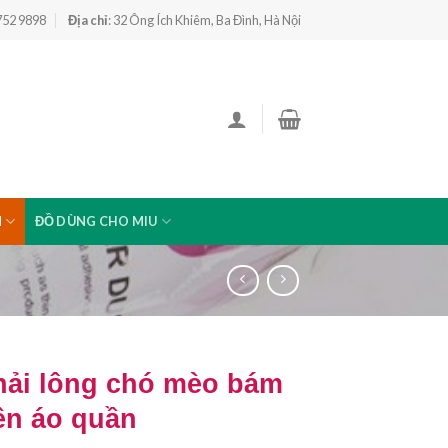
 752 9898
Địa chỉ
: 32 Ông Ích Khiêm, Ba Đình, Hà Nội
N
ĐỒ DÙNG CHO MIU
hải lông chó mèo bám
ên áo quần