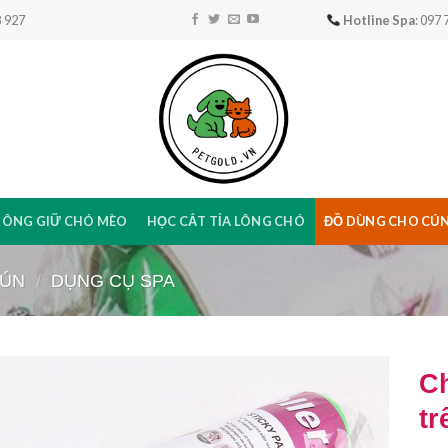
 927
Hotline Spa
: 097
RÔNG GIỮ CHÓ MÈO
HỌC CẮT TỈA LÔNG CHÓ
ĐỒ DÙNG CHO CÚ
CÚN
/
DỤNG CỤ SPA
C
tr
Add to
Wishlist