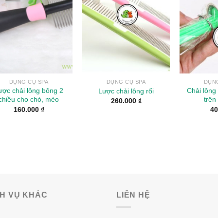
Wishlist
Wishlist
DỤNG CỤ SPA
DỤNG CỤ SPA
DỤNG
ược chải lông bông 2
Chải lôn
Lược chải lông rối
chiều cho chó, mèo
trên
260.000
₫
160.000
₫
40
CH VỤ KHÁC
LIÊN HỆ