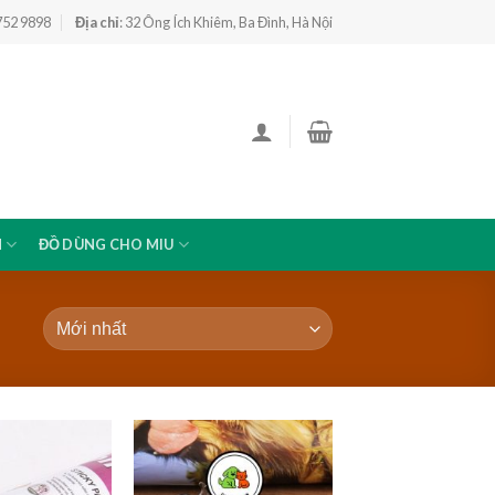
 752 9898
Địa chỉ
: 32 Ông Ích Khiêm, Ba Đình, Hà Nội
N
ĐỒ DÙNG CHO MIU
Add to
Add to