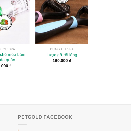
Wishlist
Wishlist
 CỤ SPA
DỤNG CỤ SPA
g chó mèo bám
Lược gỡ rối lông
 áo quần
160.000
₫
.000
₫
PETGOLD FACEBOOK