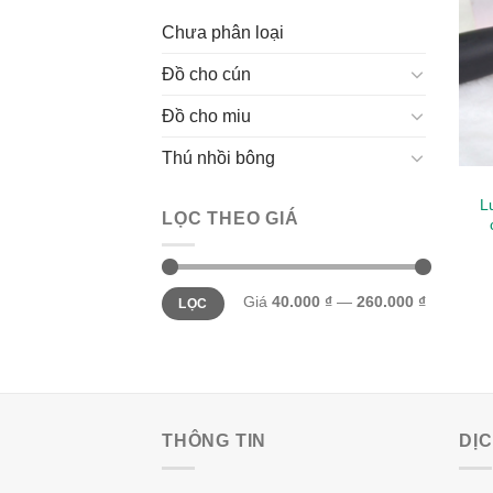
Chưa phân loại
Đồ cho cún
Đồ cho miu
Thú nhồi bông
L
LỌC THEO GIÁ
Giá
Giá
Giá
40.000 ₫
—
260.000 ₫
LỌC
thấp
cao
nhất
nhất
THÔNG TIN
DỊ