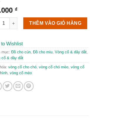
.000
₫
g cổ hoạt hình kèm chuông số lượng
THÊM VÀO GIỎ HÀNG
to Wishlist
h mục:
Đồ cho cún
,
Đồ cho miu
,
Vòng cổ & dây dắt
,
 cổ & dây dắt
hóa:
vòng cổ cho chó
,
vòng cổ chó mèo
,
vòng cổ
 hình
,
vòng cổ mèo