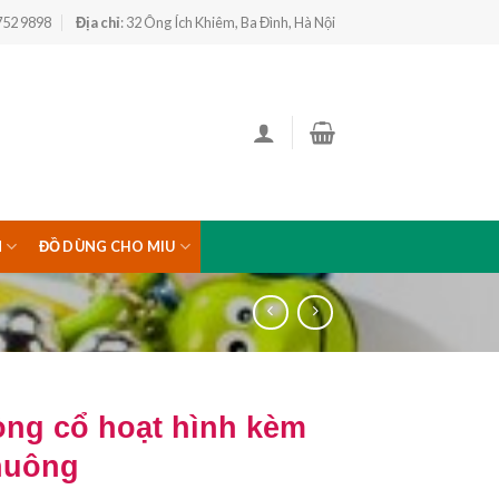
 752 9898
Địa chỉ
: 32 Ông Ích Khiêm, Ba Đình, Hà Nội
N
ĐỒ DÙNG CHO MIU
ng cổ hoạt hình kèm
huông