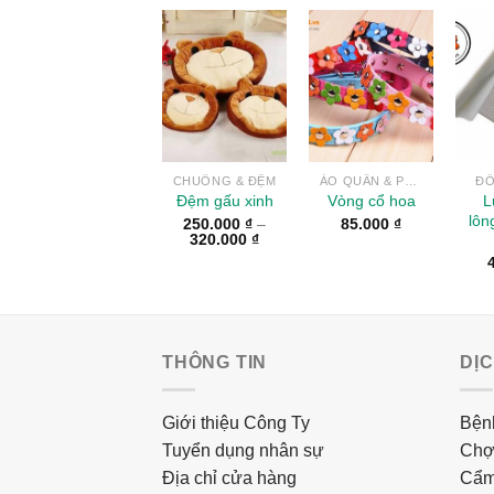
Add to
Add to
Wishlist
Wishlist
CHUỒNG & ĐỆM
ÁO QUẦN & PHỤ KIỆN
ĐỒ
L
Đệm gấu xinh
Vòng cổ hoa
lôn
250.000
₫
–
85.000
₫
320.000
₫
THÔNG TIN
DỊ
Giới thiệu Công Ty
Bệnh
Tuyển dụng nhân sự
Chợ
Địa chỉ cửa hàng
Cẩm