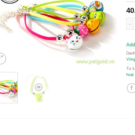
40
Vòn
Add 
Dan
Vòng
Từ k
hoạt