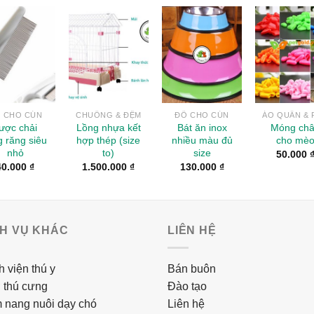
Add to
Add to
Add to
Add 
Wishlist
Wishlist
Wishlist
Wishl
 CHO CÚN
CHUỒNG & ĐỆM
ĐỒ CHO CÚN
ược chải
Lồng nhựa kết
Bát ăn inox
Móng ch
g răng siêu
hợp thép (size
nhiều màu đủ
cho mè
nhỏ
to)
size
50.000
40.000
₫
1.500.000
₫
130.000
₫
CH VỤ KHÁC
LIÊN HỆ
 viện thú y
Bán buôn
 thú cưng
Đào tạo
 nang nuôi dạy chó
Liên hệ