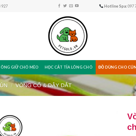
 927
Hotline Spa
: 097
RÔNG GIỮ CHÓ MÈO
HỌC CẮT TỈA LÔNG CHÓ
ĐỒ DÙNG CHO CÚ
CÚN
/
VÒNG CỔ & DÂY DẮT
Vò
c
Add to
Wishlist