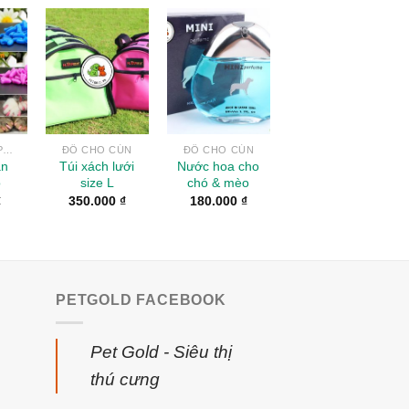
to
Add to
Add to
ist
Wishlist
Wishlist
ÁO QUẦN & PHỤ KIỆN
ĐỒ CHO CÚN
ĐỒ CHO CÚN
ân
Túi xách lưới
Nước hoa cho
o
size L
chó & mèo
₫
350.000
₫
180.000
₫
PETGOLD FACEBOOK
Pet Gold - Siêu thị
thú cưng