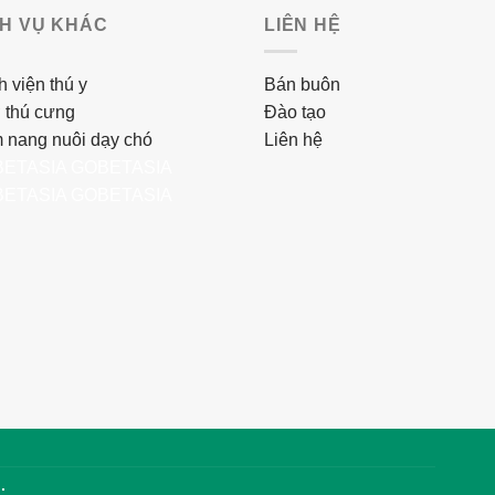
CH VỤ KHÁC
LIÊN HỆ
 viện thú y
Bán buôn
 thú cưng
Đào tạo
 nang nuôi dạy chó
Liên hệ
ETASIA
GOBETASIA
ETASIA
GOBETASIA
.