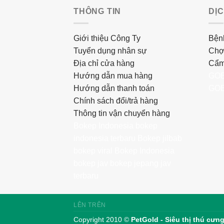
THÔNG TIN
DỊ
Giới thiệu Công Ty
Bệnh
Tuyển dụng nhân sự
Chợ
Địa chỉ cửa hàng
Cẩm
Hướng dẫn mua hàng
GOB
Hướng dẫn thanh toán
GOB
Chính sách đổi/trả hàng
Thông tin vận chuyển hàng
Bokep Indonesia
bokep
indonesia terbaru
Bokep jilbab
bokep viral
Bokep Indonesia
bokep jav
bokep jepang jav
terbaru
LÊN TRÊN
Copyright 2010 ©
PetGold - Siêu thị thú cưng