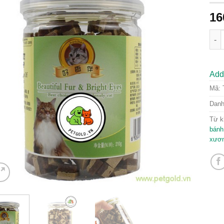
16
Thứ
Add 
Mã:
Dan
Từ k
bánh
xươn