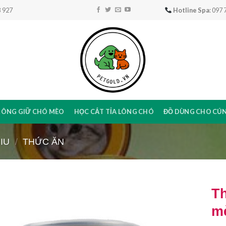
 927
Hotline Spa
: 097
RÔNG GIỮ CHÓ MÈO
HỌC CẮT TỈA LÔNG CHÓ
ĐỒ DÙNG CHO CÚ
IU
/
THỨC ĂN
T
m
Add to
Wishlist