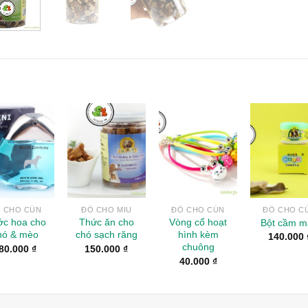
Add to
Add to
Add to
Add 
Wishlist
Wishlist
Wishlist
Wishl
 CHO CÚN
ĐỒ CHO MIU
ĐỒ CHO CÚN
ĐỒ CHO C
c hoa cho
Thức ăn cho
Vòng cổ hoạt
Bột cầm m
hó & mèo
chó sạch răng
hình kèm
140.000
chuông
80.000
₫
150.000
₫
40.000
₫