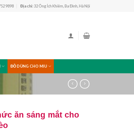
 752 9898
Địa chỉ
: 32 Ông Ích Khiêm, Ba Đình, Hà Nội
N
ĐỒ DÙNG CHO MIU
hức ăn sáng mắt cho
èo