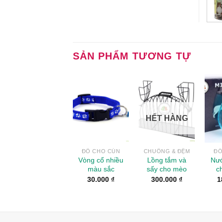
SẢN PHẨM TƯƠNG TỰ
Add to
Add to
Wishlist
Wishlist
HẾT HÀNG
ĐỒ CHO CÚN
CHUỒNG & ĐỆM
ĐỒ
Vòng cổ nhiều
Lồng tắm và
Nướ
màu sắc
sấy cho mèo
c
30.000
₫
300.000
₫
1