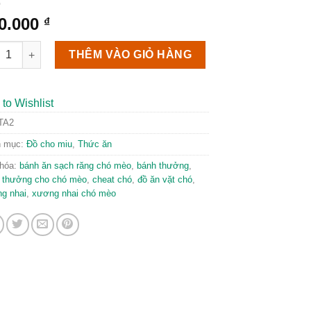
0.000
₫
c ăn sáng mắt cho mèo số lượng
THÊM VÀO GIỎ HÀNG
to Wishlist
TA2
h mục:
Đồ cho miu
,
Thức ăn
hóa:
bánh ăn sạch răng chó mèo
,
bánh thưởng
,
 thưởng cho chó mèo
,
cheat chó
,
đồ ăn vặt chó
,
g nhai
,
xương nhai chó mèo