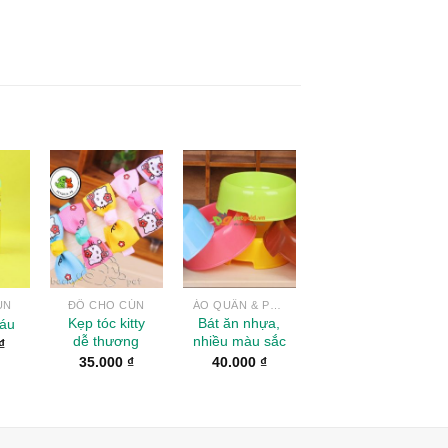
to
Add to
Add to
ist
Wishlist
Wishlist
ÚN
ĐỒ CHO CÚN
ÁO QUẦN & PHỤ KIỆN
Kẹp tóc kitty
Bát ăn nhựa,
áu
dễ thương
nhiều màu sắc
₫
35.000
₫
40.000
₫