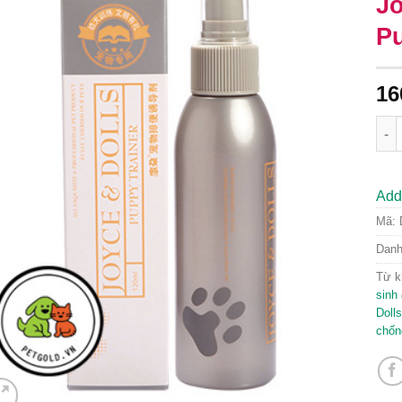
Jo
P
16
Nước
Add 
Mã:
Dan
Từ k
sinh
Dolls
chốn