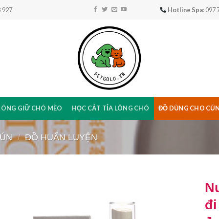
 927
Hotline Spa
: 097
RÔNG GIỮ CHÓ MÈO
HỌC CẮT TỈA LÔNG CHÓ
ĐỒ DÙNG CHO CÚ
CÚN
/
ĐỒ HUẤN LUYỆN
N
đi
Add to
Wishlist