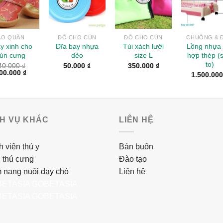
ÁO QUẦN
ĐỒ CHO CÚN
ĐỒ CHO CÚN
CHUỒNG & 
y xinh cho
Đĩa bay nhựa
Túi xách lưới
Lồng nhựa 
ún cưng
dẻo
size L
hợp thép (s
to)
40.000
₫
50.000
₫
350.000
₫
00.000
₫
1.500.00
CH VỤ KHÁC
LIÊN HỆ
 viện thú y
Bán buôn
 thú cưng
Đào tạo
 nang nuôi dạy chó
Liên hệ
ETASIA
GOBETASIA
ETASIA
GOBETASIA