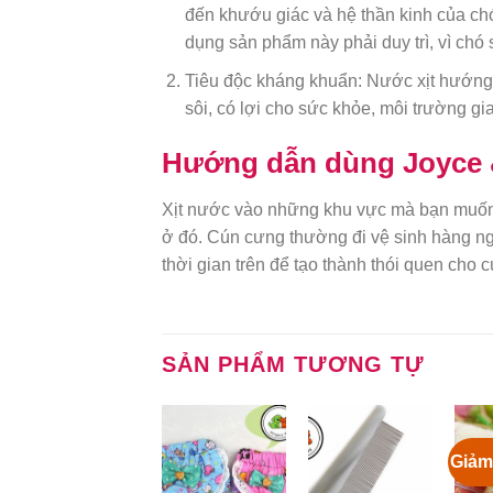
đến khướu giác và hệ thần kinh của chó
dụng sản phẩm này phải duy trì, vì chó 
Tiêu độc kháng khuẩn: Nước xịt hướng 
sôi, có lợi cho sức khỏe, môi trường gi
Hướng dẫn dùng Joyce &
Xịt nước vào những khu vực mà bạn muốn c
ở đó. Cún cưng thường đi vệ sinh hàng n
thời gian trên để tạo thành thói quen cho 
SẢN PHẨM TƯƠNG TỰ
Giảm
Add to
Add to
Wishlist
Wishlist