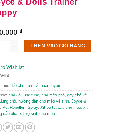
yce & Dolls Trainer
uppy
0.000
₫
 xịt hướng dẫn chó đi vệ sinh đúng chỗ – Joyce & Dolls Traine
THÊM VÀO GIỎ HÀNG
to Wishlist
DHL4
h mục:
Đồ cho cún
,
Đồ huấn luyện
hóa:
chó đái lung tung
,
chó mèo phá
,
dạy chó vệ
 đúng chỗ
,
hướng dẫn chó mèo vệ sinh
,
Joyce &
,
Pet Repellent Spray
,
Xịt bỏ tật xấu chó mèo
,
xịt
g cắn phá
,
xịt vệ sinh chó mèo