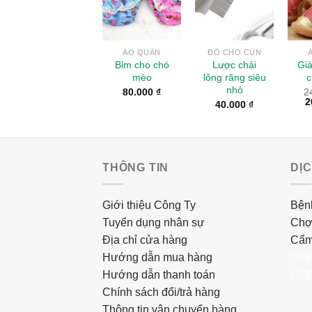
ÁO QUẦN
ĐỒ CHO CÚN
Bỉm cho chó
Lược chải
Già
mèo
lông răng siêu
c
nhỏ
80.000
₫
2
2
40.000
₫
THÔNG TIN
DỊ
Giới thiệu Công Ty
Bệnh
Tuyển dụng nhân sự
Chợ
Địa chỉ cửa hàng
Cẩm
Hướng dẫn mua hàng
GOB
Hướng dẫn thanh toán
GOB
Chính sách đổi/trả hàng
Thông tin vận chuyển hàng