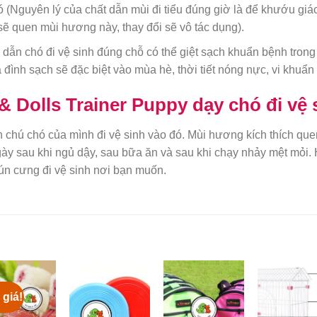
 (Nguyên lý của chất dẫn mùi đi tiểu đúng giờ là để khướu giác
sẽ quen mùi hương này, thay đổi sẽ vô tác dụng).
dẫn chó đi vệ sinh đúng chỗ có thể giệt sạch khuẩn bệnh tron
a đình sạch sẽ đặc biệt vào mùa hè, thời tiết nóng nực, vi khuẩ
 Dolls Trainer Puppy dạy chó đi vệ 
hú chó của mình đi vệ sinh vào đó. Mùi hương kích thích quen
gày sau khi ngủ dậy, sau bữa ăn và sau khi chạy nhảy mệt mỏi
cún cưng đi vệ sinh nơi bạn muốn.
 giá!
Add to
Add to
Add to
Add 
Wishlist
Wishlist
Wishlist
Wishl