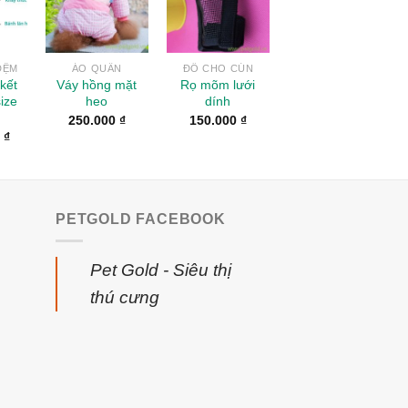
ĐỆM
ÁO QUẦN
ĐỒ CHO CÚN
kết
Váy hồng mặt
Rọ mõm lưới
ize
heo
dính
250.000
₫
150.000
₫
0
₫
PETGOLD FACEBOOK
Pet Gold - Siêu thị
thú cưng