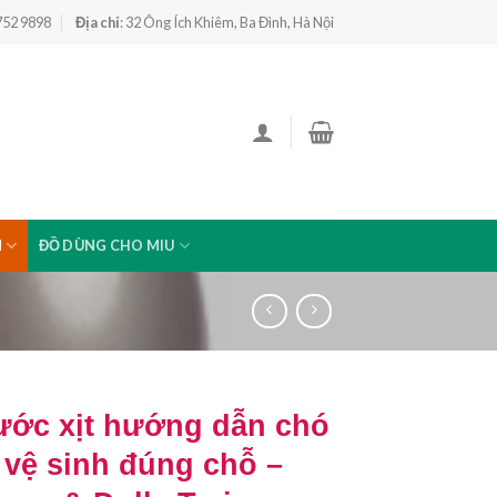
 752 9898
Địa chỉ
: 32 Ông Ích Khiêm, Ba Đình, Hà Nội
N
ĐỒ DÙNG CHO MIU
ước xịt hướng dẫn chó
 vệ sinh đúng chỗ –