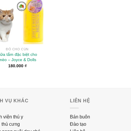
Wishlist
ĐỒ CHO CÚN
ữa tắm đặc biệt cho
mèo – Joyce & Dolls
180.000
₫
CH VỤ KHÁC
LIÊN HỆ
 viện thú y
Bán buôn
 thú cưng
Đào tạo