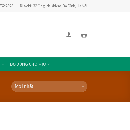
 752 9898
Địa chỉ
: 32 Ông Ích Khiêm, Ba Đình, Hà Nội
N
ĐỒ DÙNG CHO MIU