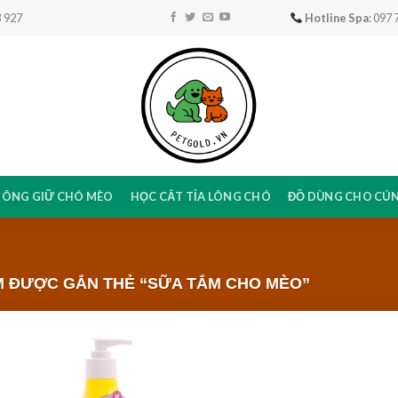
 927
Hotline Spa
: 097
RÔNG GIỮ CHÓ MÈO
HỌC CẮT TỈA LÔNG CHÓ
ĐỒ DÙNG CHO CÚ
 ĐƯỢC GẮN THẺ “SỮA TẮM CHO MÈO”
Add to