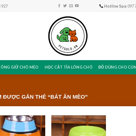
 927
Hotline Spa
: 097
RÔNG GIỮ CHÓ MÈO
HỌC CẮT TỈA LÔNG CHÓ
ĐỒ DÙNG CHO CÚ
 ĐƯỢC GẮN THẺ “BÁT ĂN MÈO”
Add to
Add to