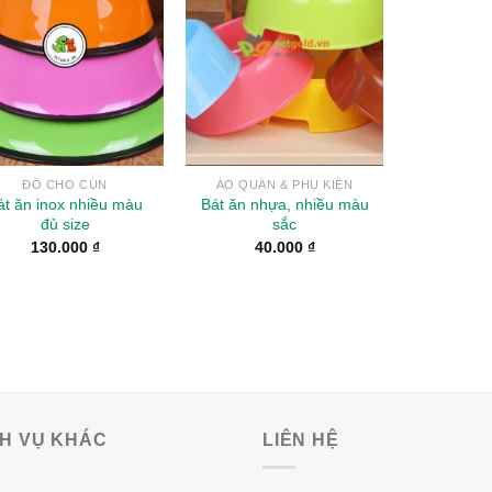
Wishlist
Wishlist
ĐỒ CHO CÚN
ÁO QUẦN & PHỤ KIỆN
át ăn inox nhiều màu
Bát ăn nhựa, nhiều màu
đủ size
sắc
130.000
₫
40.000
₫
CH VỤ KHÁC
LIÊN HỆ