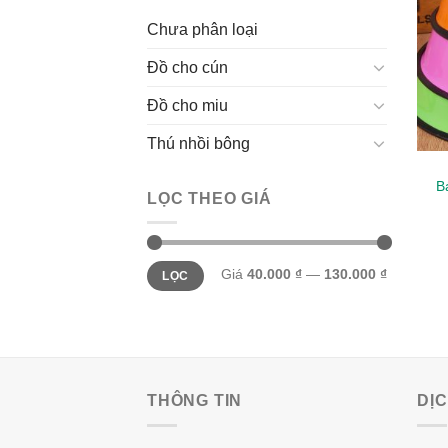
Chưa phân loại
Đồ cho cún
Đồ cho miu
Thú nhồi bông
B
LỌC THEO GIÁ
Giá
Giá
Giá
40.000 ₫
—
130.000 ₫
LỌC
thấp
cao
nhất
nhất
THÔNG TIN
DỊ