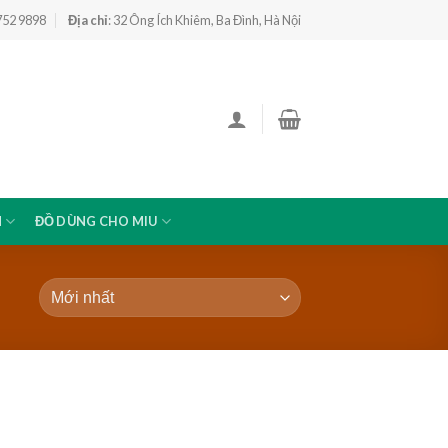
 752 9898
Địa chỉ
: 32 Ông Ích Khiêm, Ba Đình, Hà Nội
N
ĐỒ DÙNG CHO MIU