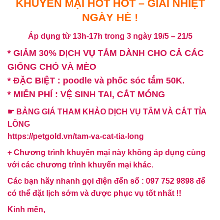
KHUYẾN MẠI HOT HOT – GIẢI NHIỆT
NGÀY HÈ !
Áp dụng từ 13h-17h trong 3 ngày 19/5 – 21/5
* GIẢM 30% DỊCH VỤ TẮM DÀNH CHO CẢ CÁC
GIỐNG CHÓ VÀ MÈO
* ĐẶC BIỆT : poodle và phốc sóc tắm 50K.
* MIỄN PHÍ : VỆ SINH TAI, CẮT MÓNG
☛ BẢNG GIÁ THAM KHẢO DỊCH VỤ TẮM VÀ CẮT TỈA
LÔNG
https://petgold.vn/tam-va-cat-tia-long
+ Chương trình khuyến mại này không áp dụng cùng
với các chương trình khuyến mại khác.
Các bạn hãy nhanh gọi điện đến số : 097 752 9898 để
có thể đặt lịch sớm và được phục vụ tốt nhất !!
Kính mến,