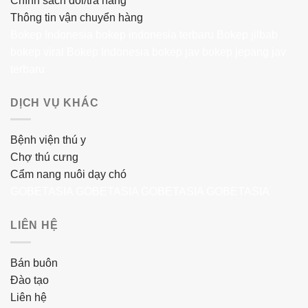
Chính sách đổi/trả hàng
Thông tin vận chuyển hàng
Bokep Indonesia
bokep indonesia terbaru
Bokep jilbab
bokep viral
Bokep Indonesia
bokep jav
bokep jepang jav
terbaru
DỊCH VỤ KHÁC
Bệnh viện thú y
Chợ thú cưng
Cẩm nang nuôi dạy chó
GOBETASIA
GOBETASIA
GOBETASIA
GOBETASIA
LIÊN HỆ
Bán buôn
Đào tạo
Liên hệ