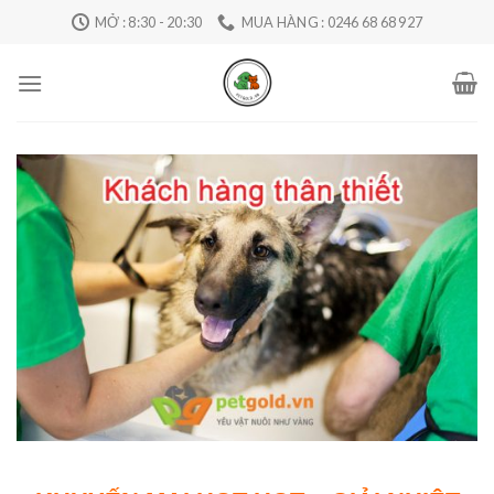
Skip
MỞ : 8:30 - 20:30
MUA HÀNG : 0246 68 68 927
to
content