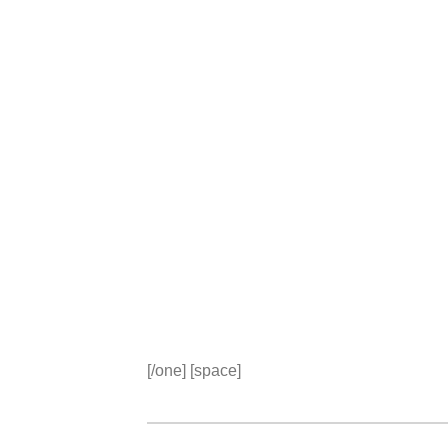
[/one] [space]
LOREM IPSUM DOLOR SIT AME