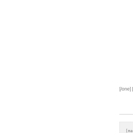
[/one]
LO
SIT 
[ma