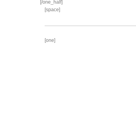
[/one_half]
[space]
LOREM IPSUM DOLOR SIT AME
[one]