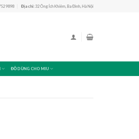
 752 9898
Địa chỉ
: 32 Ông Ích Khiêm, Ba Đình, Hà Nội
N
ĐỒ DÙNG CHO MIU