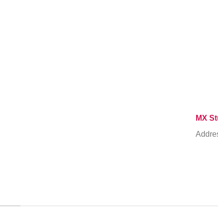
MX St
Addre
T...