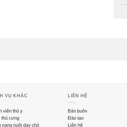
...

CH VỤ KHÁC
LIÊN HỆ
 viện thú y
Bán buôn
 thú cưng
Đào tạo
 nang nuôi dạy chó
Liên hệ