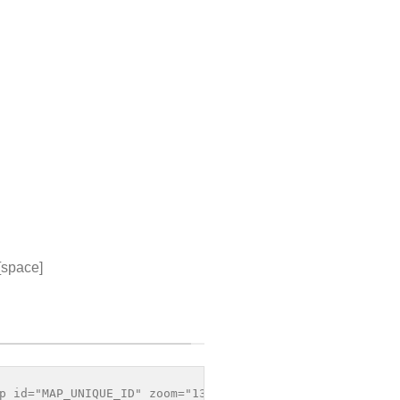
 [space]
REM IPSUM DOLOR
AMET...
p id="MAP_UNIQUE_ID" zoom="13" draggable="yes/no" scroll