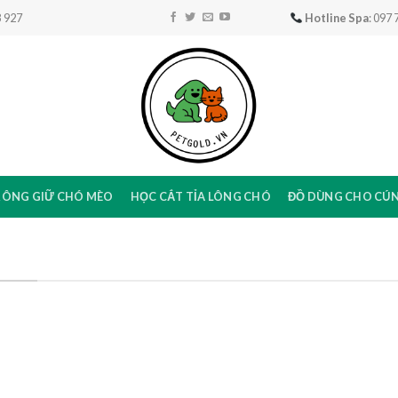
 927
Hotline Spa
: 097
RÔNG GIỮ CHÓ MÈO
HỌC CẮT TỈA LÔNG CHÓ
ĐỒ DÙNG CHO CÚ
T...