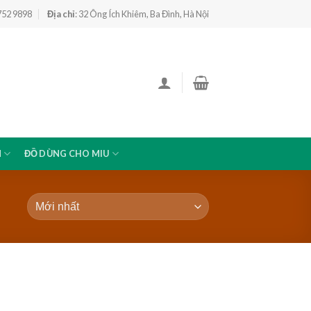
 752 9898
Địa chỉ
: 32 Ông Ích Khiêm, Ba Đình, Hà Nội
N
ĐỒ DÙNG CHO MIU