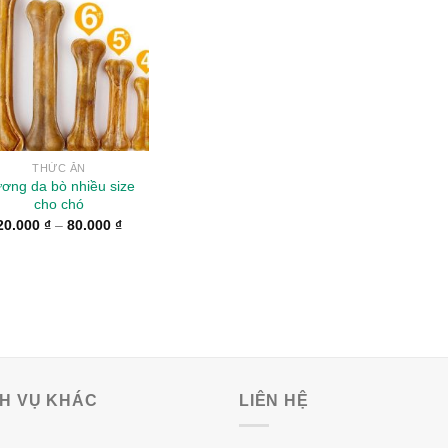
Wishlist
THỨC ĂN
ơng da bò nhiều size
cho chó
20.000
₫
–
80.000
₫
CH VỤ KHÁC
LIÊN HỆ