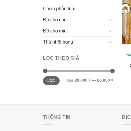
Chưa phân loại
Đồ cho cún
Đồ cho miu
Thú nhồi bông
Xư
LỌC THEO GIÁ
Giá
Giá
Giá
20.000 ₫
—
80.000 ₫
LỌC
thấp
cao
nhất
nhất
THÔNG TIN
DỊ