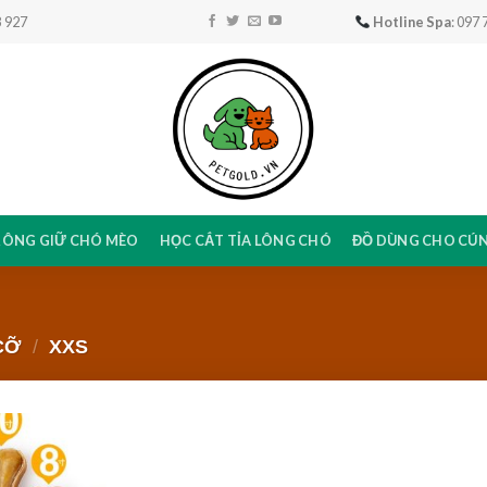
 927
Hotline Spa
: 097
RÔNG GIỮ CHÓ MÈO
HỌC CẮT TỈA LÔNG CHÓ
ĐỒ DÙNG CHO CÚ
CỠ
/
XXS
Add to